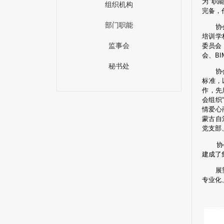
为”职
组织机构
完备，
部门职能
协
培训学
监事会
委员会
会、B
秘书处
协
标准，
作，先
会组织
情爱心
蒙古自
党支部
协会自
建成了
展
专业化