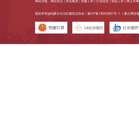
网站功能：网站首页 | 协会概述 | 党建工作 | 行业动态 | 协会工作 | 网上办事 
版权所有@内蒙古自治区建筑业协会丨
蒙ICP备18003691号-1
丨蒙公网安备 