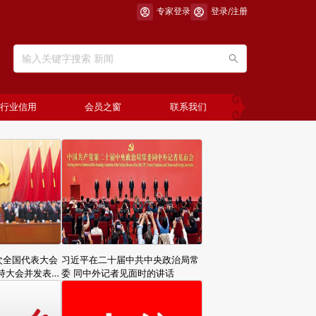
专家登录
登录/注册
行业信用
会员之窗
联系我们
次全国代表大会
习近平在二十届中共中央政治局常
持大会并发表重
委 同中外记者见面时的讲话