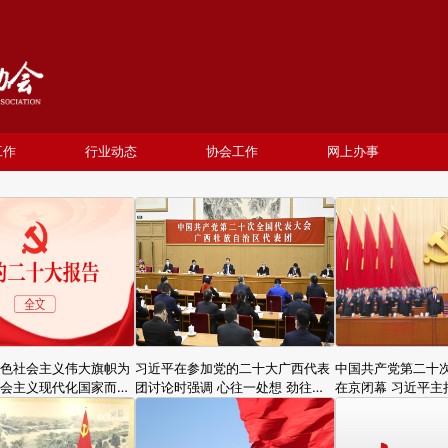
工作
行业动态
协会工作
网上办事
特色社会主义伟大旗帜为
习近平在参加党的二十大广西代表
中国共产党第二十
社会主义现代化国家而团
团讨论时强调 心往一处想 劲往一
在京闭幕 习近平主
处使 推动中华民族伟大复兴号 巨
要讲话
轮乘风